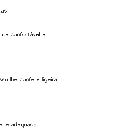
tas
nte confortável e
sso lhe confere ligeira
erie adequada.