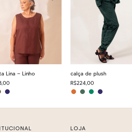
Este
produto
tem
várias
variantes.
As
a Lina – Linho
calça de plush
opções
8,00
R$
224,00
podem
Este
ser
uto
produto
escolhidas
tem
na
s
várias
página
ntes.
variantes.
TITUCIONAL
LOJA