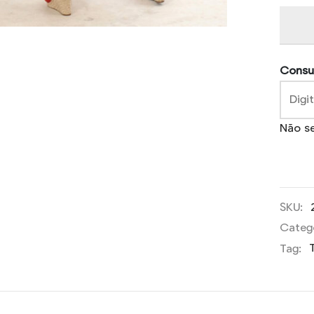
Consul
Não s
SKU:
Categ
Tag: