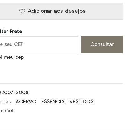
Adicionar aos desejos
tar Frete
Consultar
ei meu cep
22007-2008
orias:
ACERVO
,
ESSÊNCIA
,
VESTIDOS
Tencel