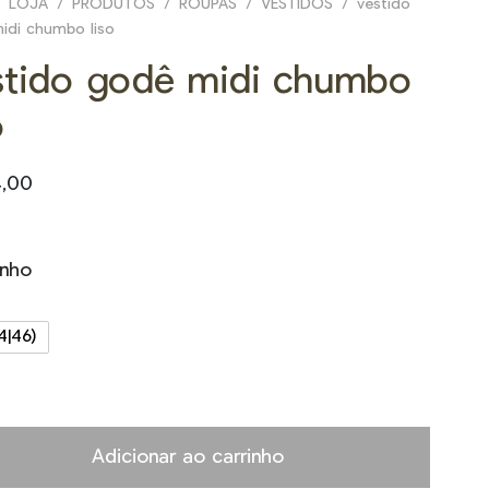
LOJA
/
PRODUTOS
/
ROUPAS
/
VESTIDOS
/
vestido
idi chumbo liso
stido godê midi chumbo
o
4,00
nho
4|46)
Adicionar ao carrinho