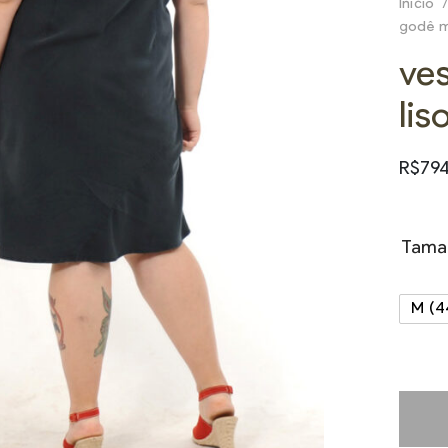
Início
/
godê m
ve
lis
R$
79
Tama
M (4