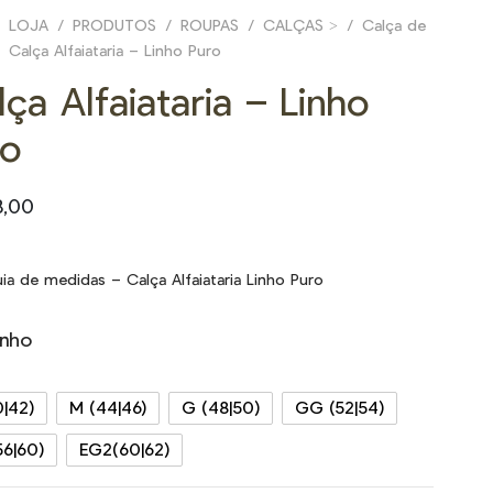
LOJA
/
PRODUTOS
/
ROUPAS
/
CALÇAS >
/
Calça de
Calça Alfaiataria – Linho Puro
ça Alfaiataria – Linho
ro
8,00
ia de medidas – Calça Alfaiataria Linho Puro
nho
0|42)
M (44|46)
G (48|50)
GG (52|54)
56|60)
EG2(60|62)