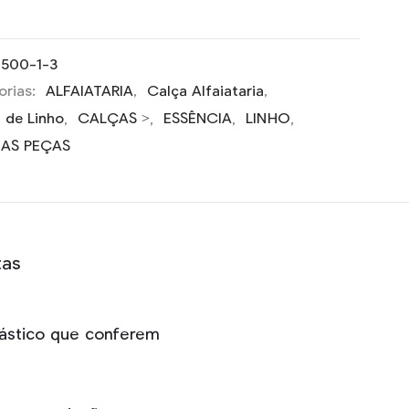
1500-1-3
orias:
ALFAIATARIA
,
Calça Alfaiataria
,
 de Linho
,
CALÇAS >
,
ESSÊNCIA
,
LINHO
,
MAS PEÇAS
tas
elástico que conferem