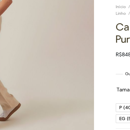
Início
/
Linho
/
Cal
Pu
R$
84
Gu
Tama
P (4
EG (