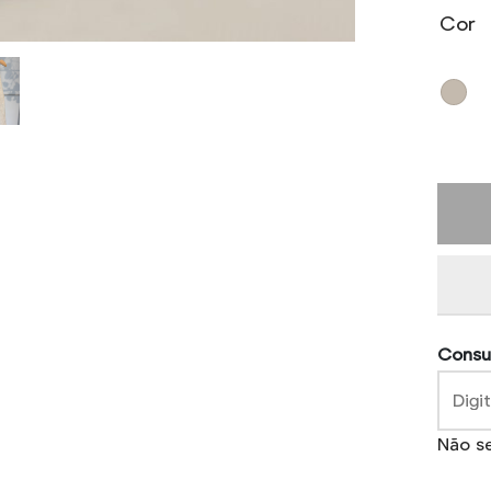
Cor
Consul
Não s