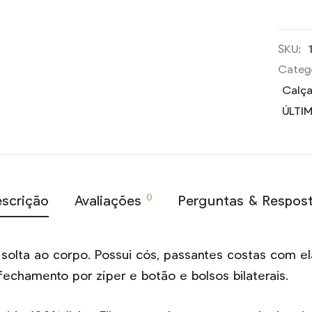
SKU:
Categ
Calça
ÚLTI
0
scrição
Avaliações
Perguntas & Respos
a, solta ao corpo. Possui cós, passantes costas com 
fechamento por zíper e botão e bolsos bilaterais.