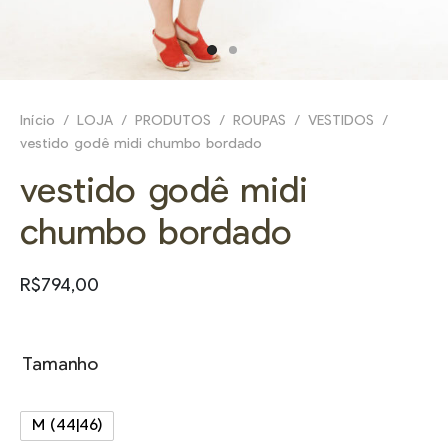
E
NHEÇA _
Início
/
LOJA
/
PRODUTOS
/
ROUPAS
/
VESTIDOS
/
vestido godê midi chumbo bordado
vestido godê midi
chumbo bordado
R$
794,00
Tamanho
M (44|46)