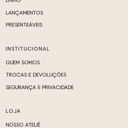
LINHO
na
na
LANÇAMENTOS
página
página
do
do
PRESENTEÁVEIS
produto
produto
INSTITUCIONAL
QUEM SOMOS
TROCAS E DEVOLUÇÕES
SEGURANÇA E PRIVACIDADE
LOJA
NOSSO ATELIÊ