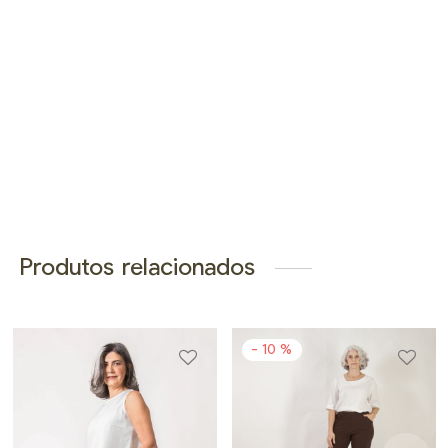
Produtos relacionados
-
10
%
Este
Este
to
produto
produt