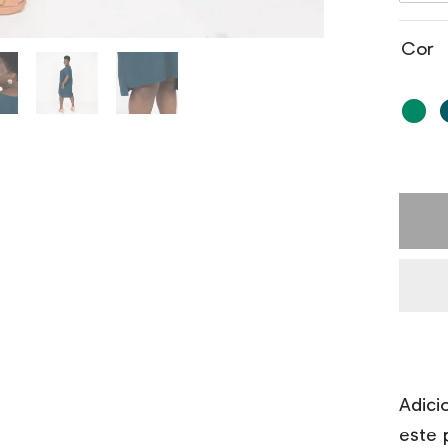
Cor
Adici
este 