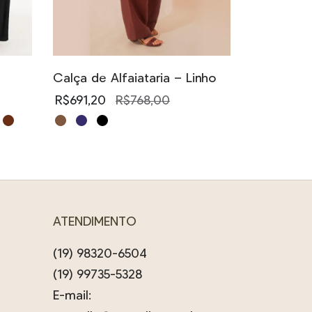
tem
tem
várias
várias
variantes.
variantes.
As
As
Calça de Alfaiataria – Linho
opções
opções
R$
691,20
R$
768,00
podem
podem
Este
ser
ser
produto
escolhidas
escolhidas
tem
na
na
várias
página
página
variantes.
ATENDIMENTO
do
do
As
produto
produto
opções
(19) 98320-6504
podem
(19) 99735-5328
ser
E-mail:
escolhidas