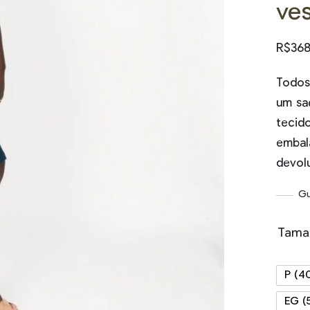
ves
R$
368
Todos
um saq
tecid
embal
devolu
Gu
Tama
P (4
EG (