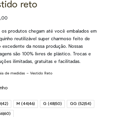
tido reto
,00
 os produtos chegam até você embalados em
uinho reutilizável super charmoso feito de
o excedente da nossa produção. Nossas
agens são 100% livres de plástico. Trocas e
ções ilimitadas, gratuitas e facilitadas.
ia de medidas – Vestido Reto
nho
0|42)
M (44|46)
G (48|50)
GG (52|54)
56|60)