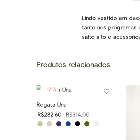
Lindo vestido em deco
tanto nos programas d
salto alto e acessóri
Produtos relacionados
-
10
%
Regata Una
R$
282,60
R$
314,00
Este
Este
produto
produto