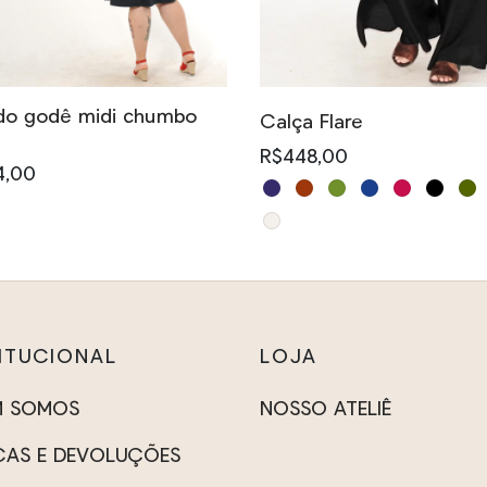
tem
várias
variantes.
ido godê midi chumbo
As
Calça Flare
opções
R$
448,00
4,00
podem
Este
ser
produto
uto
escolhidas
tem
na
várias
s
página
variantes.
ntes.
do
As
TITUCIONAL
LOJA
produto
opções
es
M SOMOS
NOSSO ATELIÊ
podem
em
ser
AS E DEVOLUÇÕES
escolhidas