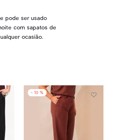
o e pode ser usado
 noite com sapatos de
qualquer ocasião.
-
10
%
Este
Este
produto
produto