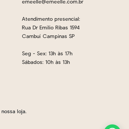
emeelle@emeelle.com.br
na
página
Atendimento presencial:
do
Rua Dr Emílio Ribas 1594
produto
Cambuí Campinas SP
Seg - Sex: 13h às 17h
Sábados: 10h às 13h
nossa loja.