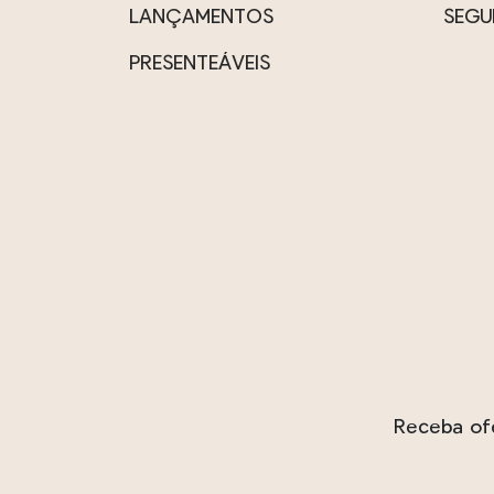
escol
LANÇAMENTOS
SEGU
na
PRESENTEÁVEIS
págin
do
prod
Receba ofe