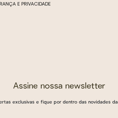
hidas
RANÇA E PRIVACIDADE
na
página
a
do
produto
uto
Assine nossa newsletter
rtas exclusivas e fique por dentro das novidades da 