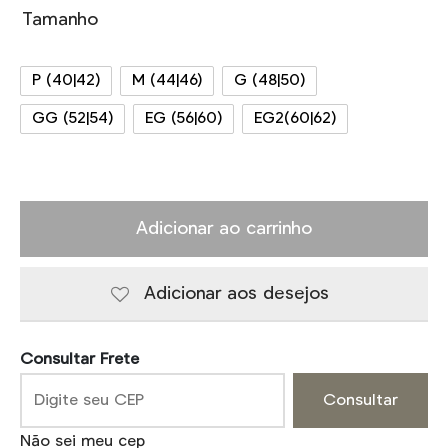
Tamanho
P (40|42)
M (44|46)
G (48|50)
GG (52|54)
EG (56|60)
EG2(60|62)
Adicionar ao carrinho
Adicionar aos desejos
Consultar Frete
Consultar
Não sei meu cep