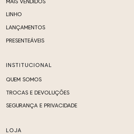
podem
MAIS VENDIDOS
ser
ser
escolhidas
LINHO
escolhidas
na
na
LANÇAMENTOS
página
página
do
PRESENTEÁVEIS
do
produto
produto
INSTITUCIONAL
QUEM SOMOS
TROCAS E DEVOLUÇÕES
SEGURANÇA E PRIVACIDADE
LOJA