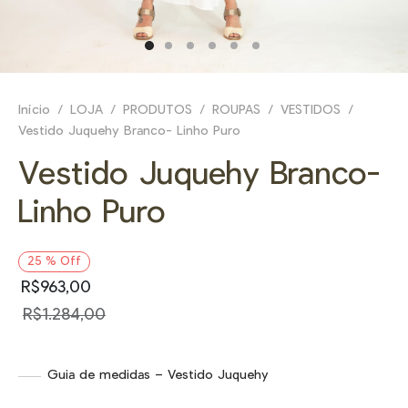
E
NHEÇA _
Início
/
LOJA
/
PRODUTOS
/
ROUPAS
/
VESTIDOS
/
Vestido Juquehy Branco- Linho Puro
Vestido Juquehy Branco-
Linho Puro
25
%
Off
R$
963,00
R$
1.284,00
Guia de medidas – Vestido Juquehy