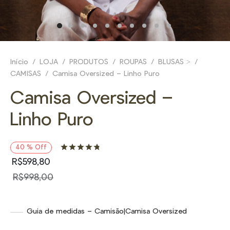
E
NHEÇA _
Início
/
LOJA
/
PRODUTOS
/
ROUPAS
/
BLUSAS >
/
CAMISAS
/
Camisa Oversized – Linho Puro
Camisa Oversized –
Linho Puro
Avaliado como
de 5, com basea
40
%
Off
R$
598,80
R$
998,00
Guia de medidas – Camisão|Camisa Oversized