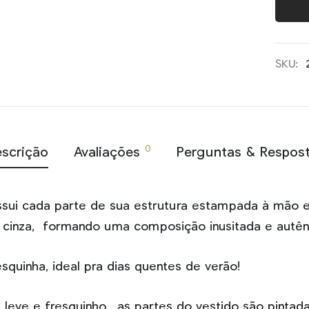
SKU:
0
scrição
Avaliações
Perguntas & Respos
ssui cada parte de sua estrutura estampada à mão 
e cinza, formando uma composição inusitada e autênt
squinha, ideal pra dias quentes de verão!
leve e fresquinho, as partes do vestido são pintad