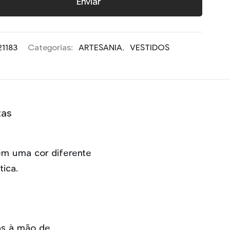
Enviar
21183
Categorias:
ARTESANIA
,
VESTIDOS
tas
em uma cor diferente
ica.
as à mão de