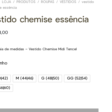
LOJA
/
PRODUTOS
/
ROUPAS
/
VESTIDOS
/
vestido
e essência
stido chemise essência
8,00
ia de medidas – Vestido Chemise Midi Tencel
nho
0|42)
M (44|46)
G (48|50)
GG (52|54)
56|60)