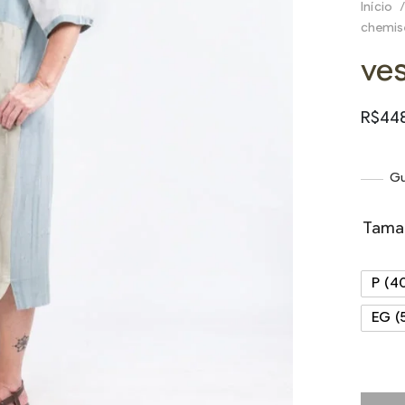
Início
/
chemis
ve
R$
44
Gu
Tama
P (4
EG (