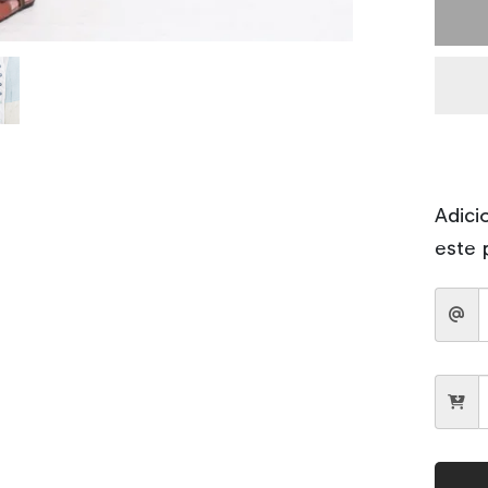
Adici
este 