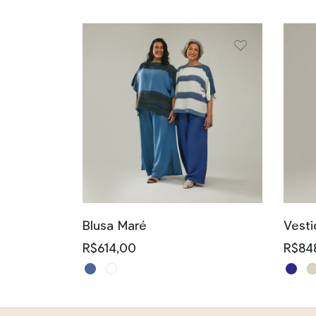
Este
produto
tem
várias
variantes.
As
Blusa Maré
Vesti
opções
R$
614,00
R$
84
podem
Este
Este
ser
produto
prod
escolhidas
tem
tem