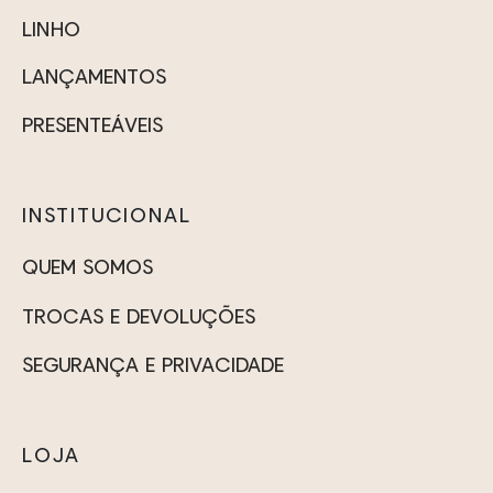
ser
escolhidas
LINHO
escolhidas
na
na
LANÇAMENTOS
página
página
do
PRESENTEÁVEIS
do
produto
produto
INSTITUCIONAL
QUEM SOMOS
TROCAS E DEVOLUÇÕES
SEGURANÇA E PRIVACIDADE
LOJA