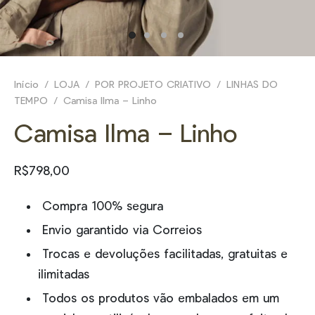
E
NHEÇA _
Início
/
LOJA
/
POR PROJETO CRIATIVO
/
LINHAS DO
TEMPO
/
Camisa Ilma – Linho
Camisa Ilma – Linho
R$
798,00
Compra 100% segura
Envio garantido via Correios
Trocas e devoluções facilitadas, gratuitas e
ilimitadas
Todos os produtos vão embalados em um