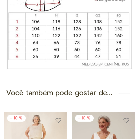
Você também pode gostar de…
-
10
%
-
10
%
Este
Este