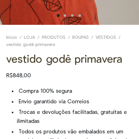
E
NHEÇA _
Início
/
LOJA
/
PRODUTOS
/
ROUPAS
/
VESTIDOS
/
vestido godê primavera
vestido godê primavera
R$
848,00
Compra 100% segura
Envio garantido via Correios
Trocas e devoluções facilitadas, gratuitas e
ilimitadas
Todos os produtos vão embalados em um