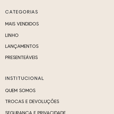
variantes.
variantes.
a
página
página
As
As
do
do
CATEGORIAS
opções
opções
to
produto
produt
podem
podem
MAIS VENDIDOS
ser
ser
LINHO
escolhidas
escolhidas
na
na
LANÇAMENTOS
página
página
PRESENTEÁVEIS
do
do
produto
produto
INSTITUCIONAL
QUEM SOMOS
TROCAS E DEVOLUÇÕES
SEGURANÇA E PRIVACIDADE