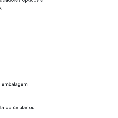
queadores ópticos e
.
 e embalagem
a do celular ou