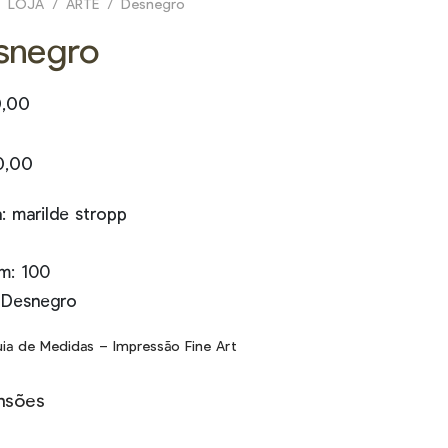
LOJA
/
ARTE
/
Desnegro
snegro
 de
0,00
:
,00
0,00
és
a: marilde stropp
0,00
m: 100
: Desnegro
ia de Medidas – Impressão Fine Art
nsões