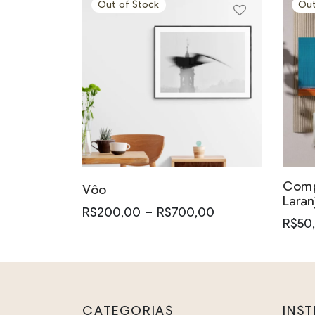
Out of Stock
Out
Este
produto
tem
várias
variantes.
Comp
As
Vôo
Laran
opções
Faixa de
R$
200,00
–
R$
700,00
R$
50
preço:
podem
Este
Este
R$200,00
ser
produto
prod
através
escolhidas
tem
R$700,00
tem
na
várias
vária
CATEGORIAS
INS