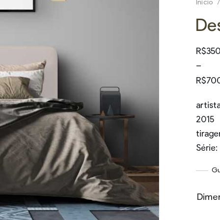
Início
/
De
Faixa
R$
35
preço
–
R$350
R$
70
atrav
artist
R$70
2015
tirage
Série
Gu
Dime