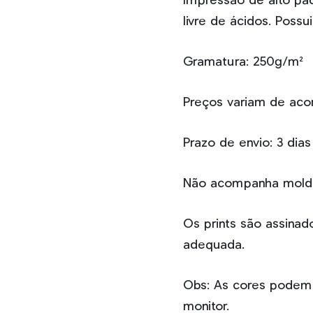
Impressão de alto pa
livre de ácidos. Possu
Gramatura: 250g/m²
Preços variam de ac
Prazo de envio: 3 di
Não acompanha mold
Os prints são assina
adequada.
Obs: As cores podem 
monitor.