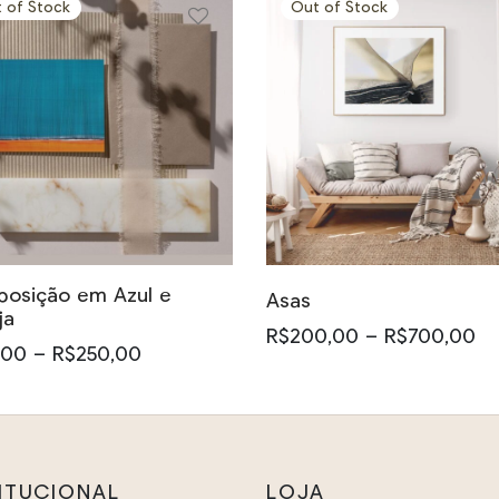
 of Stock
Out of Stock
Este
produto
tem
várias
variantes.
osição em Azul e
As
Asas
ja
opções
Fa
R$
200,00
–
R$
700,00
Faixa de
,00
–
R$
250,00
pr
podem
Este
preço:
R$
ser
produto
R$50,00
uto
at
escolhidas
tem
através
R$
R$250,00
na
várias
s
TITUCIONAL
LOJA