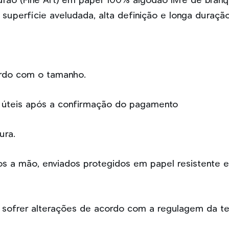
drão (Fine Art) em papel 100% algodão livre de bran
i superfície aveludada, alta definição e longa duração
ordo com o tamanho.
as úteis após a confirmação do pagamento
ura.
dos a mão, enviados protegidos em papel resistente
sofrer alterações de acordo com a regulagem da tel