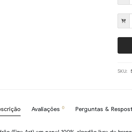
SKU:
0
scrição
Avaliações
Perguntas & Respos