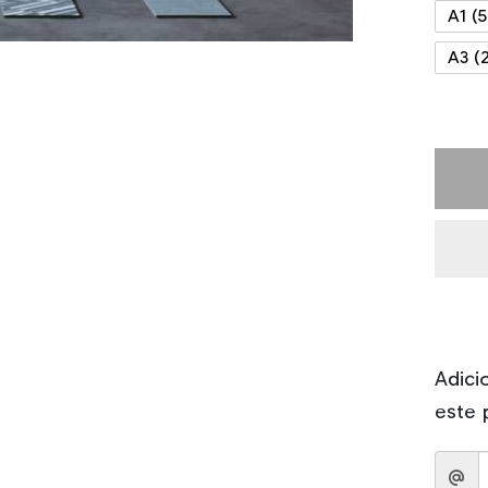
A1 (
A3 (
Adici
este 