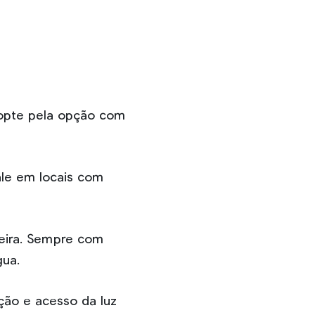
, opte pela opção com
ale em locais com
oeira. Sempre com
gua.
ção e acesso da luz