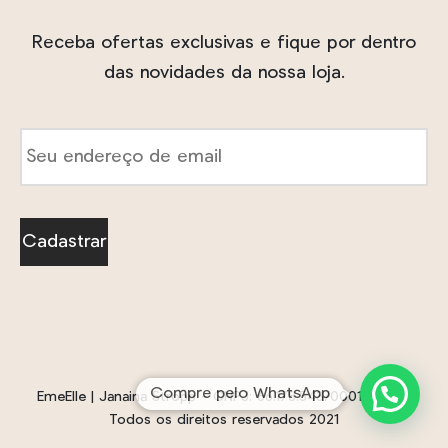
Receba ofertas exclusivas e fique por dentro
das novidades da nossa loja.
E-
mail
*
Cadastrar
Compre pelo WhatsApp
EmeElle | Janaina Stropp - CNPJ: 66.178.543/0001-01 - ©
Todos os direitos reservados 2021