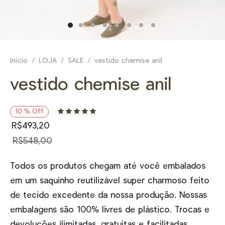
E
NHEÇA _
Início
/
LOJA
/
SALE
/
vestido chemise anil
vestido chemise anil
Avaliado como
de 5, com basea
10
%
Off
R$
493,20
R$
548,00
Todos os produtos chegam até você embalados
em um saquinho reutilizável super charmoso feito
de tecido excedente da nossa produção. Nossas
embalagens são 100% livres de plástico. Trocas e
devoluções ilimitadas, gratuitas e facilitadas.