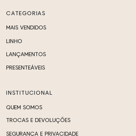
do
do
As
As
to
produto
produt
CATEGORIAS
opções
opções
podem
podem
MAIS VENDIDOS
ser
ser
LINHO
escolhidas
escolhidas
na
na
LANÇAMENTOS
página
página
PRESENTEÁVEIS
do
do
produto
produto
INSTITUCIONAL
QUEM SOMOS
TROCAS E DEVOLUÇÕES
SEGURANÇA E PRIVACIDADE