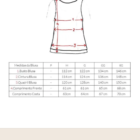
E
NHEÇA _