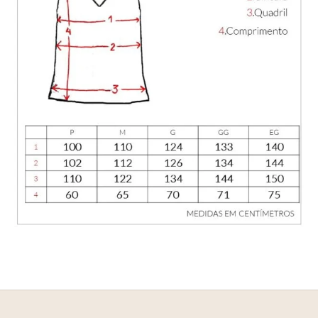
E
NHEÇA _