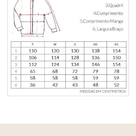
E
NHEÇA _