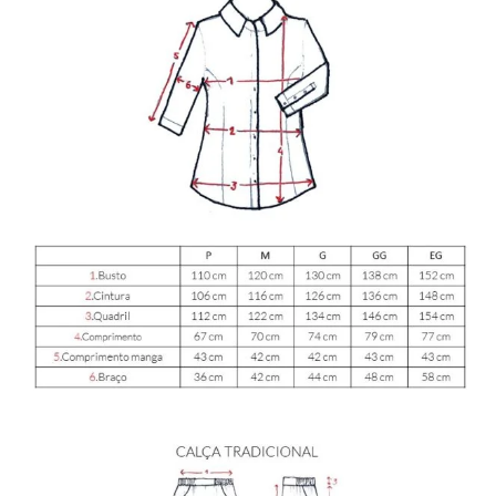
E
NHEÇA _