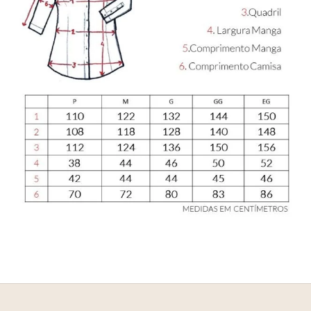
E
NHEÇA _