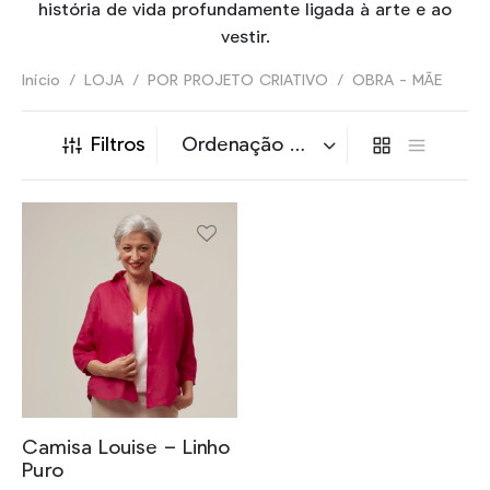
história de vida profundamente ligada à arte e ao
vestir.
E
Início
/
LOJA
/
POR PROJETO CRIATIVO
/
OBRA - MÃE
NHEÇA _
Filtros
Este
produto
tem
várias
variantes.
Camisa Louise – Linho
As
Puro