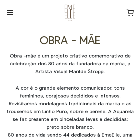
OBRA - MÃE
Obra -mãe é um projeto criativo comemorativo de
celebração dos 80 anos da fundadora da marca, a
Voltar
Voltar
Voltar
Artista Visual Marilde Stropp.
SAS >
LÇAS >
A cor é o grande elemento comunicador, tons
femininos, corajosos decididos e intensos.
SAS
ça de Linho
MAIS FRESQUINHAS
Revisitamos modelagens tradicionais da marca e as
trouxemos em Linho Puro, nobre e perene. A Aquarela
se faz presente em pinceladas leves e decididas:
ISAS
ça de Viscose
SENTEÁVEIS
preto sobre branco.
80 anos de vida sendo 44 dedicados à EmeElle, uma
ATAS
ça de Malha
AIATARIA