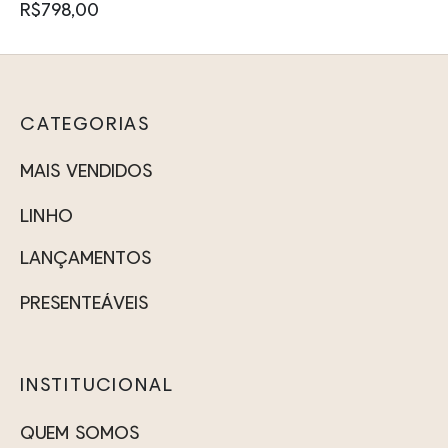
opções
R$
798,00
podem
Este
ser
produto
escolhidas
tem
na
CATEGORIAS
várias
página
variantes.
MAIS VENDIDOS
do
As
produto
LINHO
opções
podem
LANÇAMENTOS
ser
PRESENTEÁVEIS
escolhidas
na
página
INSTITUCIONAL
do
produto
QUEM SOMOS